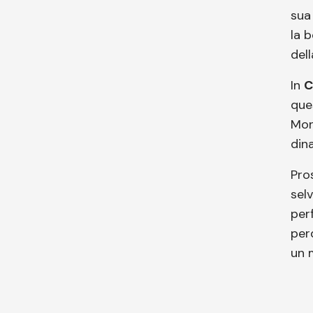
sua
la 
dell
In
C
que
Mon
din
Pro
selv
per
per
un m