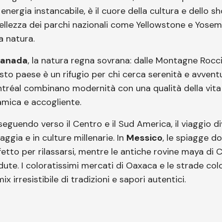
 energia instancabile, è il cuore della cultura e dello 
bellezza dei parchi nazionali come Yellowstone e Yose
a natura.
anada
, la natura regna sovrana: dalle Montagne Roccio
sto paese è un rifugio per chi cerca serenità e avventu
tréal combinano modernità con una qualità della vita 
amica e accogliente.
seguendo verso il Centro e il Sud America, il viaggio 
aggia e in culture millenarie. In
Messico
, le spiagge d
fetto per rilassarsi, mentre le antiche rovine maya di C
dute. I coloratissimi mercati di Oaxaca e le strade col
ix irresistibile di tradizioni e sapori autentici.