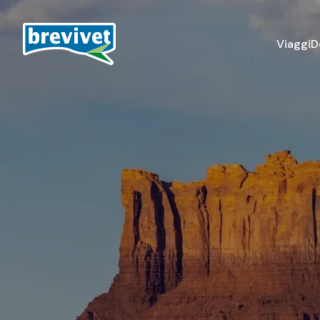
Viaggi
D
Destinazioni
Pellegrinaggi
Turismo culturale
Italia
Villaggi e crociere
Asia
Europa
Medio Oriente
Nord Africa
Nord e Sud America