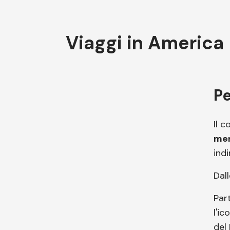
Viaggi in America
Pe
Il 
mer
indi
Dall
Par
l'i
del