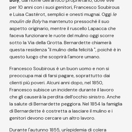
Boly
, dal nome dell’antico proprietario, dove vive
per 10 anni con i suoi genitori, Francesco Soubirous
e Luisa Castérot, semplici e onesti mugnai. Oggi
le
moulin de Boly
ha mantenuto pressoché il suo
aspetto originario, mentre il ruscello Lapacca che
faceva funzionare le ruote del mulino oggi scorre
sotto la Via della Grotta. Bernardette chiamerà
questa residenza "il mulino della felicità ", poiché è in
questo luogo che scoprirà l'amore umano.
Francesco Soubirous è un buon uomo e non si
preoccupa mai di farsi pagare, soprattutto dai
clienti più poveri. Alcuni anni dopo, nel 1850,
Francesco subisce un incidente durante il lavoro
che gli causerà la perdita dell’occhio sinistro. Anche
la salute di Bernardette peggiora. Nel 1854 la famiglia
di Bernardette è costretta a lasciare il mulino e i
genitori devono cercare un altro lavoro.
Durante l'autunno 1855, un'epidemia di colera