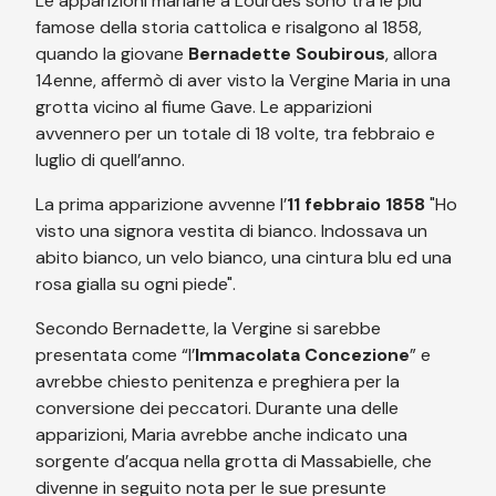
Le apparizioni mariane a Lourdes sono tra le più
famose della storia cattolica e risalgono al 1858,
quando la giovane
Bernadette Soubirous
, allora
14enne, affermò di aver visto la Vergine Maria in una
grotta vicino al fiume Gave. Le apparizioni
avvennero per un totale di 18 volte, tra febbraio e
luglio di quell’anno.
La prima apparizione avvenne l’
11 febbraio 1858
"Ho
visto una signora vestita di bianco. Indossava un
abito bianco, un velo bianco, una cintura blu ed una
rosa gialla su ogni piede".
Secondo Bernadette, la Vergine si sarebbe
presentata come “l’
Immacolata Concezione
” e
avrebbe chiesto penitenza e preghiera per la
conversione dei peccatori. Durante una delle
apparizioni, Maria avrebbe anche indicato una
sorgente d’acqua nella grotta di Massabielle, che
divenne in seguito nota per le sue presunte