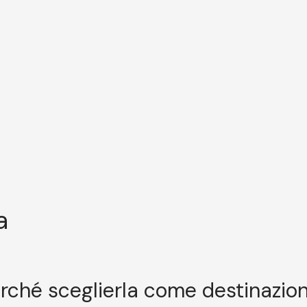
a
rché sceglierla come destinazio