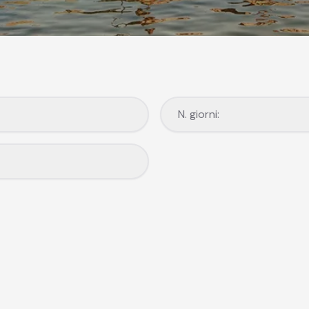
Compostela
Roma
Cracovia
N. giorni:
N. giorni: