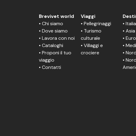
Brevivet world
Viaggi
Desti
• Chi siamo
• Pellegrinaggi
• Itali
• Dove siamo
• Turismo
• Asia
• Lavora con noi
culturale
• Eur
• Cataloghi
• Villaggi e
• Med
• Proponi il tuo
crociere
• Nord
viaggio
• Nor
• Contatti
Ameri