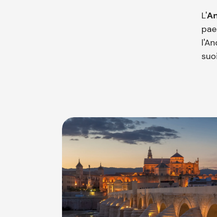
L'
An
paes
l'An
suo