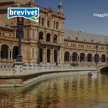
Viaggi
D
Destinazioni
Pellegrinaggi
Turismo culturale
Italia
Villaggi e crociere
Asia
Europa
Medio Oriente
Nord Africa
Nord e Sud America