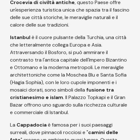
Crocevia di civiltà antiche
, questo Paese offre
un'esperienza turistica unica che spazia tra il fascino
delle sue città storiche, le meraviglie naturali e il
calore delle sue tradizioni.
Istanbul
è il cuore pulsante della Turchia, una città
che letteralmente collega Europa e Asia.
Attraversando il Bosforo, si può ammirare il
contrasto tra l'antica capitale dell'Impero Bizantino
e Ottomano e la moderna metropoli. Le meraviglie
architettoniche come la Moschea Blu e Santa Sofia
(Hagia Sophia), con le loro cupole imponenti e i
mosaici dorati, sono simboli della
fusione tra
cristianesimo e islam
. Il Palazzo Topkapi e il Gran
Bazar offrono uno sguardo sulla ricchezza culturale
e commerciale di Istanbul.
La
Cappadocia
è famosa per i suoi paesaggi
surreali, dove pinnacoli rocciosi e "
camini delle
fate
" creano un ambiente quasi lunare. Questa