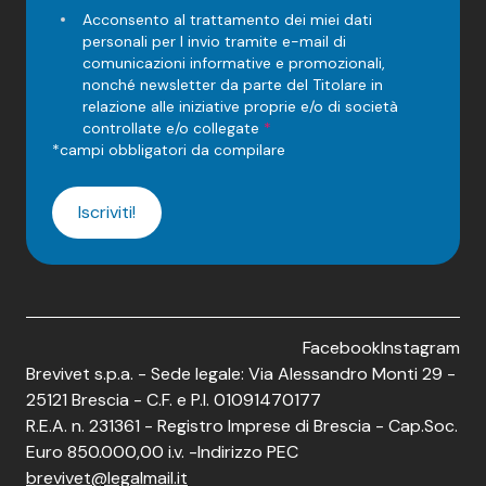
Acconsento al trattamento dei miei dati
personali per l invio tramite e-mail di
comunicazioni informative e promozionali,
nonché newsletter da parte del Titolare in
relazione alle iniziative proprie e/o di società
controllate e/o collegate
*
*campi obbligatori da compilare
Iscriviti!
Facebook
Instagram
Brevivet s.p.a.
-
Sede legale:
Via Alessandro Monti 29 -
25121 Brescia
-
C.F. e P.I.
01091470177
R.E.A. n.
231361
-
Registro Imprese di Brescia - Cap.Soc.
Euro 850.000,00 i.v.
-
Indirizzo PEC
brevivet@legalmail.it