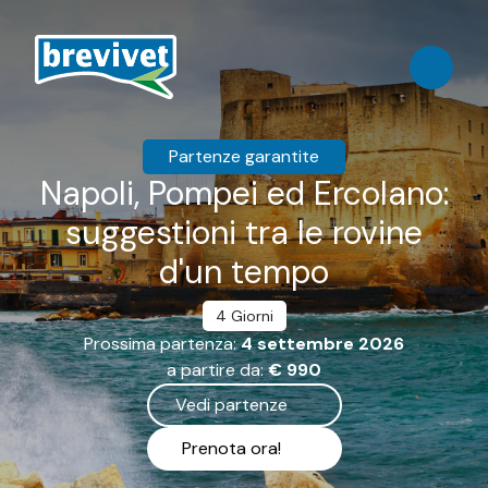
Partenze garantite
Napoli, Pompei ed Ercolano:
suggestioni tra le rovine
d'un tempo
4 Giorni
Prossima partenza:
4 settembre 2026
a partire da:
€ 990
Vedi partenze
Prenota ora!